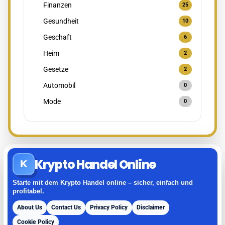
Finanzen
25
Gesundheit
10
Geschaft
6
Heim
2
Gesetze
2
Automobil
0
Mode
0
Krypto Handel Online
K
Starte mit dem Krypto Handel online – sicher, einfach und
profitabel.
About Us
Contact Us
Privacy Policy
Disclaimer
Cookie Policy