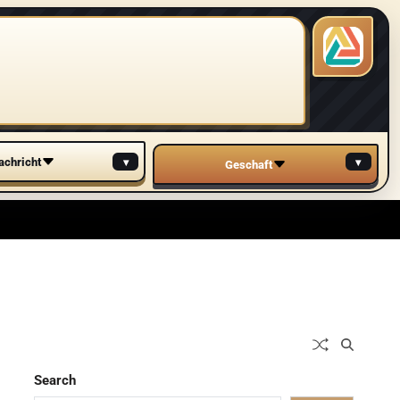
▾
▾
achricht
Geschaft
Search