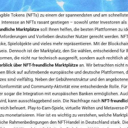
-Fungible Tokens (NFTs) zu einem der spannendsten und am schnell
as Interesse an NFTs rasant gestiegen – sowohl unter Investoren al
undliche Marktplätze
soll Ihnen helfen, die besten Plattformen zu ide
n Anforderungen und Vorlieben deutscher Nutzer gerecht werden. NFTs
ke, Spielobjekte und vieles mehr repräsentieren. Mit der Blockchain
s. Dennoch ist der Marktplatz, den Sie wählen, entscheidend für Ih
rmen, die nicht nur technisch ausgereift, sondern auch rechtlich a
rblick über NFT-freundliche Marktplätze
an. Wir betrachten nicht n
en Blick auf aufstrebende europäische und deutsche Plattformen, di
tzes sind vielfältig. Neben der Gebührenstruktur und den angebote
onformität und Community-Aktivität eine entscheidende Rolle. Für d
 sogar die Integration mit europäischen Banken ermöglichen. Auch 
 wird, kann ausschlaggebend sein. Die Nachfrage nach
NFT-freundli
ch befeuert. Play-to-Earn-Spiele, virtuelle Welten und Metaverse-P
 zu monetarisieren. Hier ist es wichtig zu verstehen, welche Markt
liche Rahmenbedingungen den NFT-Handel in Deutschland stark. Die