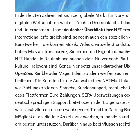
In den letzten Jahren hat sich der globale Markt für Non
digitalen Wirtschaft entwickelt. Auch in Deutschland ist d
und Unternehmen. Unser
deutscher Überblick über NFT-fre
international erfolgreich sind, sondern auch den spezielle
Kunstwerke – sie können Musik, Videos, virtuelle Grundstüc
hohes Maß an Transparenz, Sicherheit und Eigentumsnachwei
NFT-Handel. In Deutschland suchen viele Nutzer nach Plattfo
kulturell relevant sind. Genau hier setzt unser
deutscher Übe
OpenSea, Rarible oder Magic Eden, sondern werfen auch ein
bedienen. Die Kriterien für die Auswahl eines NFT-Marktpla
wie Zahlungsoptionen, Sprache, Kundensupport, rechtliche K
dass Plattformen Euro-Zahlungen, SEPA-Überweisungen oder
deutschsprachigen Support bietet oder in der EU gehostet
wird zusätzlich durch den wachsenden Trend im Gaming-Berei
Möglichkeiten, digitale Assets zu erwerben, zu handeln und
am besten unterstützen. Darüber hinaus beeinflussen recht