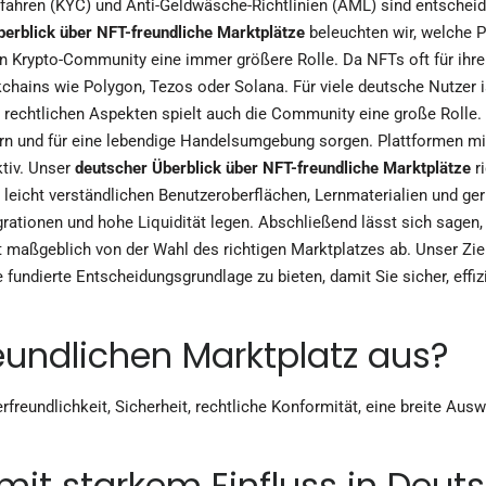
en (KYC) und Anti-Geldwäsche-Richtlinien (AML) sind entscheidend 
erblick über NFT-freundliche Marktplätze
beleuchten wir, welche 
en Krypto-Community eine immer größere Rolle. Da NFTs oft für ihren
kchains wie Polygon, Tezos oder Solana. Für viele deutsche Nutzer i
rechtlichen Aspekten spielt auch die Community eine große Rolle. 
rn und für eine lebendige Handelsumgebung sorgen. Plattformen mi
ktiv. Unser
deutscher Überblick über NFT-freundliche Marktplätze
ri
n leicht verständlichen Benutzeroberflächen, Lernmaterialien und ge
egrationen und hohe Liquidität legen. Abschließend lässt sich sagen
maßgeblich von der Wahl des richtigen Marktplatzes ab. Unser Ziel
 fundierte Entscheidungsgrundlage zu bieten, damit Sie sicher, effizi
undlichen Marktplatz aus?
rfreundlichkeit, Sicherheit, rechtliche Konformität, eine breite Aus
mit starkem Einfluss in Deut