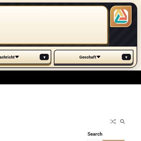
▾
▾
achricht
Geschaft
Search