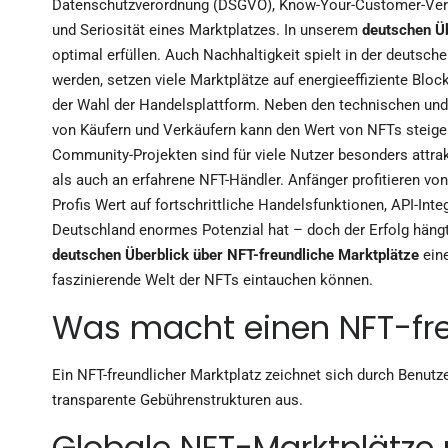
Datenschutzverordnung (DSGVO), Know-Your-Customer-Verfahr
und Seriosität eines Marktplatzes. In unserem
deutschen Üb
optimal erfüllen. Auch Nachhaltigkeit spielt in der deutsch
werden, setzen viele Marktplätze auf energieeffiziente Bloc
der Wahl der Handelsplattform. Neben den technischen und 
von Käufern und Verkäufern kann den Wert von NFTs steige
Community-Projekten sind für viele Nutzer besonders attra
als auch an erfahrene NFT-Händler. Anfänger profitieren vo
Profis Wert auf fortschrittliche Handelsfunktionen, API-Int
Deutschland enormes Potenzial hat – doch der Erfolg hängt 
deutschen Überblick über NFT-freundliche Marktplätze
eine
faszinierende Welt der NFTs eintauchen können.
Was macht einen NFT-fre
Ein NFT-freundlicher Marktplatz zeichnet sich durch Benutze
transparente Gebührenstrukturen aus.
Globale NFT-Marktplätze 